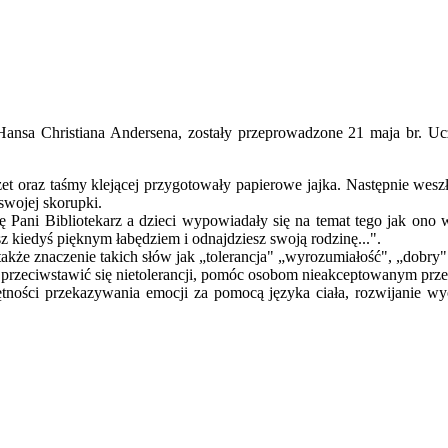
ansa Christiana Andersena, zostały przeprowadzone 21 maja br. Uc
 oraz taśmy klejącej przygotowały papierowe jajka. Następnie weszły
 swojej skorupki.
 Pani Bibliotekarz a dzieci wypowiadały się na temat tego jak ono wy
z kiedyś pięknym łabędziem i odnajdziesz swoją rodzinę...".
także znaczenie takich słów jak „tolerancja" „wyrozumiałość", „dobry"
przeciwstawić się nietolerancji, pomóc osobom nieakceptowanym prze
tności przekazywania emocji za pomocą języka ciała, rozwijanie wyo