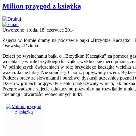
Milion przygód z książką
Utworzono: środa, 18, czerwiec 2014
Zajęcia w formie dramy na podstawie bajki „Brzydkie Kaczątko" H
Osowską –Dziuba.
Dzieci po wysłuchaniu bajki o „Brzydkim Kaczątku" za pomocą gazet
wcieliła się w rolę brzydkiego kaczątka, wykluła się nieco później ze
W późniejszych ćwiczeniach w rolę brzydkiego kaczątka wcieliła się
ważna. Ja cię lubię. Nie smuć się, Chodź, popływamy razem. Będzies
Podczas pracy ze słownikami i burzliwej dyskusji uczestnicy poznali 
Dzieci w grupach odgrywały scenki i pokazywały w nich, jak można 
Przeprowadzone zajęcia edukacyjne pozwoliły na rozwijanie umieję
tolerancji i otwartości wobec innych ludzi.