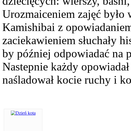
dziecięcych: wierszy, baśni
Urozmaiceniem zajęć było 
Kamishibai z opowiadaniem 
zaciekawieniem słuchały hist
by później odpowiadać na py
Nastepnie każdy opowiadał
naśladował kocie ruchy i ko