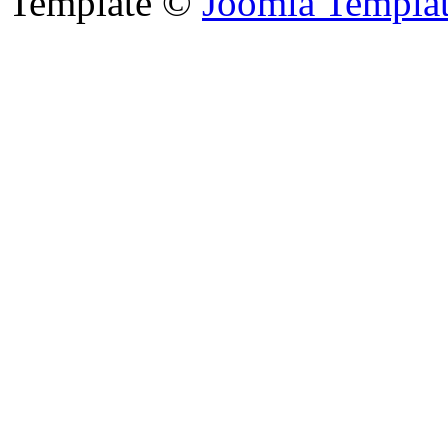
Template ©
Joomla Templa