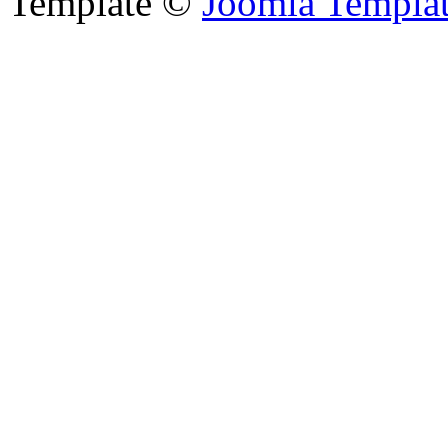
Template ©
Joomla Templa