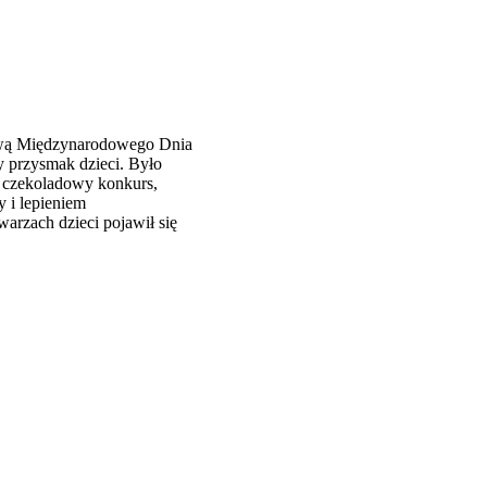
prawą Międzynarodowego Dnia
y przysmak dzieci. Było
 czekoladowy konkurs,
y i lepieniem
arzach dzieci pojawił się