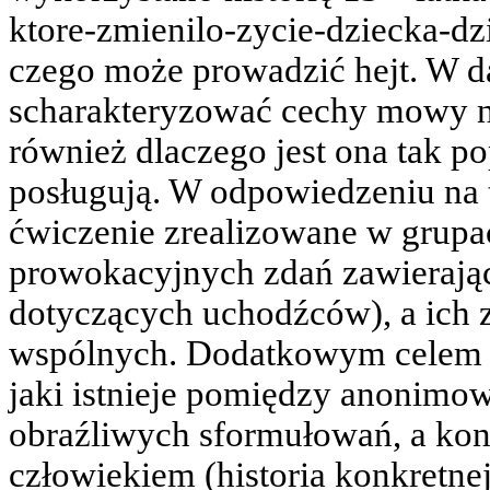
ktore-zmienilo-zycie-dziecka-dz
czego może prowadzić hejt. W da
scharakteryzować cechy mowy ni
również dlaczego jest ona tak pop
posługują. W odpowiedzeniu na t
ćwiczenie zrealizowane w grupa
prowokacyjnych zdań zawierają
dotyczących uchodźców), a ich 
wspólnych. Dodatkowym celem ć
jaki istnieje pomiędzy anonimow
obraźliwych sformułowań, a kon
człowiekiem (historia konkretne