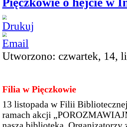
Pięczkowie o hejcie w In
Utworzono: czwartek, 14, l
Filia w Pięczkowi
e
13 listopada w Filii Biblioteczn
ramach akcji „POROZMAWIAJMY
nasza biblioteka. Organizatorzy