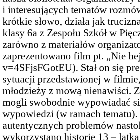
i interesujących tematów rozmów
krótkie słowo, działa jak truciz
klasy 6a z Zespołu Szkół w Pięc
zarówno z materiałów organizato
zaprezentowano film pt. „Nie h
v=4SFjsFGotEU). Stał on się pre
sytuacji przedstawionej w filmi
młodzieży z mową nienawiści. Za
mogli swobodnie wypowiadać się
wypowiedzi (w ramach tematu).
autentycznych problemów nastola
wykorzystano historię 13 – latk