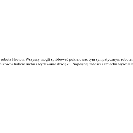
robota Photon. Wszyscy mogli spróbować pokierować tym sympatycznym robotem. P
ków w trakcie ruchu i wydawanie dźwięku. Najwięcej radości i śmiechu wywołało